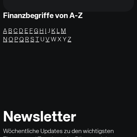
Finanzbegriffe von A-Z
A
B
C
D
E
F
G
H
I
J
K
L
M
N
O
P
Q
R
S
T
U
V
W X Y
Z
Newsletter
Wöchentliche Updates zu den wichtigsten