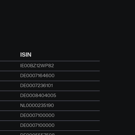
ISIN
IE00BZ12WP82
DE0007164600
DE0007236101
DE0008404005
NL0000235190
DE0007100000
DE0007100000