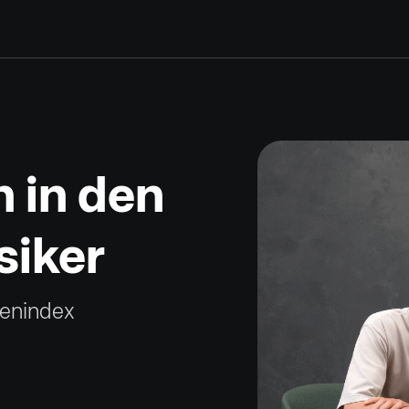
 in den
siker
ienindex