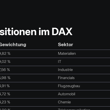
ositionen im DAX
Gewichtung
Sektor
9,82 %
Materialien
9,02 %
IT
7,56 %
Industrie
5,98 %
Financials
4,91 %
Flugzeugbau
4,72 %
Automobil
4,23 %
Chemie