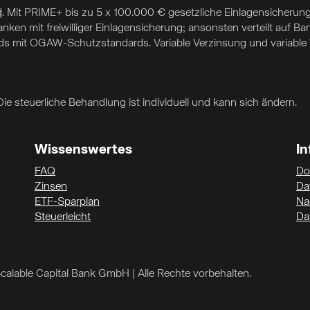
d
. Mit PRIME+ bis zu 5 x 100.000 € gesetzliche Einlagensicherung
ken mit freiwilliger Einlagensicherung; ansonsten verteilt auf Ba
s mit OGAW-Schutzstandards. Variable Verzinsung und variable Ve
Die steuerliche Behandlung ist individuell und kann sich ändern.
Wissenswertes
I
FAQ
Do
Zinsen
Da
ETF-Sparplan
Na
Steuerleicht
Da
calable Capital Bank GmbH | Alle Rechte vorbehalten.