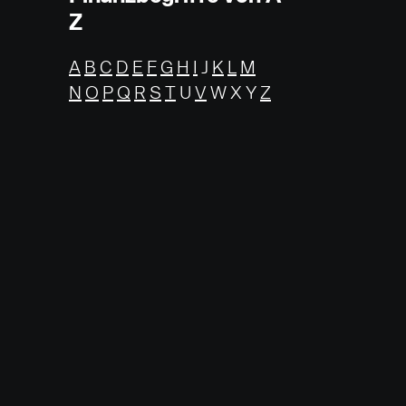
Z
A
B
C
D
E
F
G
H
I
J
K
L
M
N
O
P
Q
R
S
T
U
V
W X Y
Z