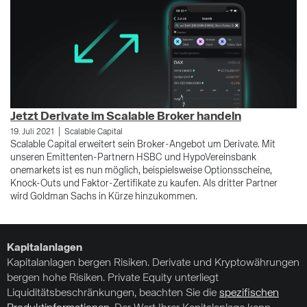
Jetzt Derivate im Scalable Broker handeln
|
19. Juli 2021
Scalable Capital
Scalable Capital erweitert sein Broker-Angebot um Derivate. Mit
unseren Emittenten-Partnern HSBC und HypoVereinsbank
onemarkets ist es nun möglich, beispielsweise Optionsscheine,
Knock-Outs und Faktor-Zertifikate zu kaufen. Als dritter Partner
wird Goldman Sachs in Kürze hinzukommen.
Kapitalanlagen
Kapitalanlagen bergen Risiken. Derivate und Kryptowährungen
bergen hohe Risiken. Private Equity unterliegt
Liquiditätsbeschränkungen, beachten Sie die
spezifischen