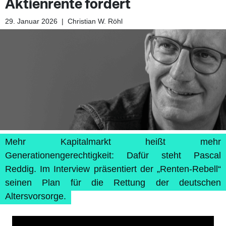
Aktienrente fordert
29. Januar 2026
|
Christian W. Röhl
Mehr Kapitalmarkt heißt mehr
Generationengerechtigkeit: Dafür steht Pascal
Reddig. Im Interview präsentiert der „Renten-Rebell“
seinen Plan für die Rettung der deutschen
Altersvorsorge.