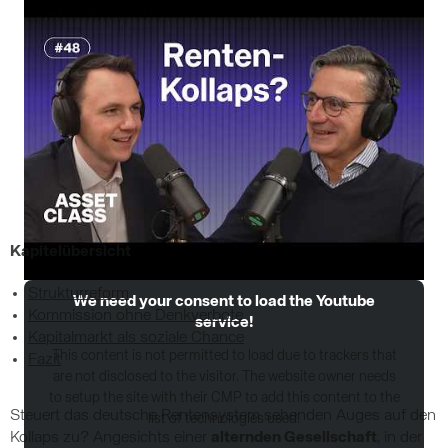
Kapitelübersicht
Strukturreform
We need your consent to load the Youtube
Kommission ohne Denkverbote
service!
Kapitalmarkt als soziale Chance
This content is not permitted to load due to trackers that
Fazit
are not disclosed to the visitor. The website owner needs
to setup the site with their CMP to add this content to the
Steuert das deutsche Rentensystem sehenden Auges auf den
list of technologies used.
Kollaps zu? Angesichts einer
alternden Gesellschaft
, in der