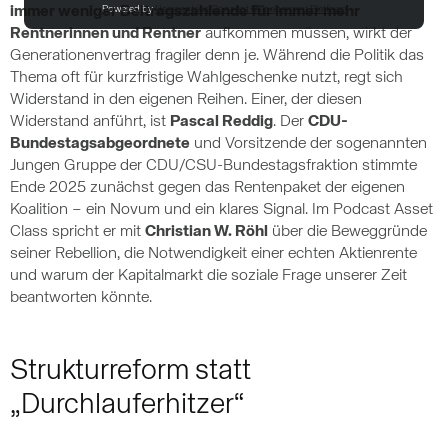
immer weniger Beitragszahlende für immer mehr
Powered by
Usercentrics Consent Management Platform
Rentnerinnen und Rentner
aufkommen müssen, wirkt der
Generationenvertrag fragiler denn je. Während die Politik das
Thema oft für kurzfristige Wahlgeschenke nutzt, regt sich
Widerstand in den eigenen Reihen. Einer, der diesen
Widerstand anführt, ist
Pascal Reddig
. Der
CDU-
Bundestagsabgeordnete
und Vorsitzende der sogenannten
Jungen Gruppe der CDU/CSU-Bundestagsfraktion stimmte
Ende 2025 zunächst gegen das Rentenpaket der eigenen
Koalition – ein Novum und ein klares Signal. Im Podcast Asset
Class spricht er mit
Christian W. Röhl
über die Beweggründe
seiner Rebellion, die Notwendigkeit einer echten Aktienrente
und warum der Kapitalmarkt die soziale Frage unserer Zeit
beantworten könnte.
Strukturreform statt
„Durchlauferhitzer“