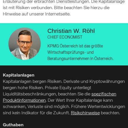
Erläuterung der erbrachten Dienstleistungen. Die Kapitalanlage
ist mit Risiken verbunden. Bitte beachten Sie hierzu die
Hinweise auf unserer Internetseite.
Christian W. Röhl
CHIEF ECONOMIST
KPMG Österreich ist das größte
Wirtschaftsprüfungs- und
Beratungsunternehmen in Österreich.
Kapitalanlagen
Kapitalanlagen bergen Risiken. Derivate und Kryptowährungen
bergen hohe Risiken. Private Equity unterliegt
Liquiditätsbeschränkungen, beachten Sie die
spezifischen
Produktinformationen
. Der Wert Ihrer Kapitalanlage kann
schwanken, Verluste sind möglich. Frühere Wertentwicklungen
sind kein Indikator für die Zukunft.
Risikohinweise
beachten.
Guthaben