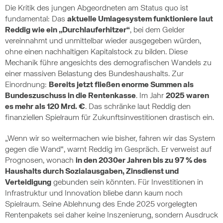
Die Kritik des jungen Abgeordneten am Status quo ist
fundamental: Das
aktuelle Umlagesystem funktioniere laut
Reddig wie ein „Durchlauferhitzer“
, bei dem Gelder
vereinnahmt und unmittelbar wieder ausgegeben würden,
ohne einen nachhaltigen Kapitalstock zu bilden. Diese
Mechanik führe angesichts des demografischen Wandels zu
einer massiven Belastung des Bundeshaushalts. Zur
Einordnung:
Bereits jetzt fließen enorme Summen als
Bundeszuschuss in die Rentenkasse
. Im Jahr
2025 waren
es mehr als 120 Mrd. €
. Das schränke laut Reddig den
finanziellen Spielraum für Zukunftsinvestitionen drastisch ein.
„Wenn wir so weitermachen wie bisher, fahren wir das System
gegen die Wand“, warnt Reddig im Gespräch. Er verweist auf
Prognosen, wonach
in den 2030er Jahren bis zu 97 % des
Haushalts durch Sozialausgaben, Zinsdienst und
Verteidigung
gebunden sein könnten. Für Investitionen in
Infrastruktur und Innovation bliebe dann kaum noch
Spielraum. Seine Ablehnung des Ende 2025 vorgelegten
Rentenpakets sei daher keine Inszenierung, sondern Ausdruck