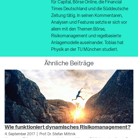
für Capital, Börse Online, die Financial
Times Deutschland und die Süddeutsche
Zeitung tätig. In seinen Kommentaren,
Analysen und Features setzte er sich vor
allem mit den Themen Börse,
Risikomanagement und regelbasierte
Anlagemodelle auseinander. Tobias hat
Physik an der TU München studiert.
Ähnliche Beiträge
R
Wie funktioniert dynamisches Risikomanagement?
|
30
4. September 2017
Prof. Dr. Stefan Mittnik