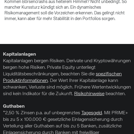
Au
Kommen Börsencrashs aus heiterem Himmel? Nicht unbedingt. So
et
mancher Kurssturz kündigt sich an. Ein dynamisches
Ch
Risikomanagement soll die Vorzeichen erkennen. Das gelingt nicht
immer, kann aber für mehr Stabilität in den Portfolios sorgen.
Kapitalanlagen
Kapitalanlagen bergen Risiken. Derivate und Kryptowährungen
bergen hohe Risiken. Private Equity unterliegt
Liquiditätsbeschränkungen, beachten Sie die
spezifischen
Produktinformationen
. Der Wert Ihrer Kapitalanlage kann
schwanken, Verluste sind möglich. Frühere Wertentwicklungen
sind kein Indikator für die Zukunft.
Risikohinweise
beachten.
Guthaben
*2,50 % Zinsen p.a. auf unbegrenztes
Tagesgeld
. Mit PRIME+
bis zu 5 x 100.000 € gesetzliche Einlagensicherung durch
Verteilung aller Guthaben auf bis zu 5 Banken, zusätzliche
Einlagensicherung durch Banken mit freiwilliger