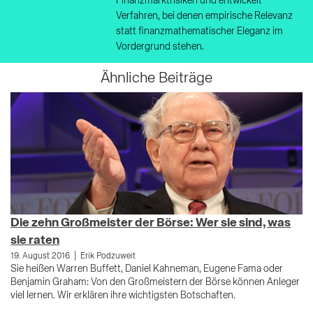
Finanzmarktrisiken und entwickelt
Verfahren, bei denen empirische Relevanz
statt finanzmathematischer Eleganz im
Vordergrund stehen.
Ähnliche Beiträge
Die zehn Großmeister der Börse: Wer sie sind, was
R
sie raten
28.
We
|
19. August 2016
Erik Podzuweit
Üb
Sie heißen Warren Buffett, Daniel Kahneman, Eugene Fama oder
üb
Benjamin Graham: Von den Großmeistern der Börse können Anleger
Ke
viel lernen. Wir erklären ihre wichtigsten Botschaften.