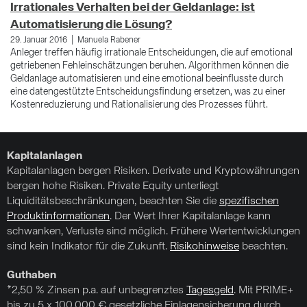
Irrationales Verhalten bei der Geldanlage: ist
S
Automatisierung die Lösung?
4.
Di
|
29. Januar 2016
Manuela Rabener
Ei
Anleger treffen häufig irrationale Entscheidungen, die auf emotional
ko
getriebenen Fehleinschätzungen beruhen. Algorithmen können die
de
Geldanlage automatisieren und eine emotional beeinflusste durch
eine datengestützte Entscheidungsfindung ersetzen, was zu einer
Kostenreduzierung und Rationalisierung des Prozesses führt.
Kapitalanlagen
Kapitalanlagen bergen Risiken. Derivate und Kryptowährungen
bergen hohe Risiken. Private Equity unterliegt
Liquiditätsbeschränkungen, beachten Sie die
spezifischen
Produktinformationen
. Der Wert Ihrer Kapitalanlage kann
schwanken, Verluste sind möglich. Frühere Wertentwicklungen
sind kein Indikator für die Zukunft.
Risikohinweise
beachten.
Guthaben
*2,50 % Zinsen p.a. auf unbegrenztes
Tagesgeld
. Mit PRIME+
bis zu 5 x 100.000 € gesetzliche Einlagensicherung durch