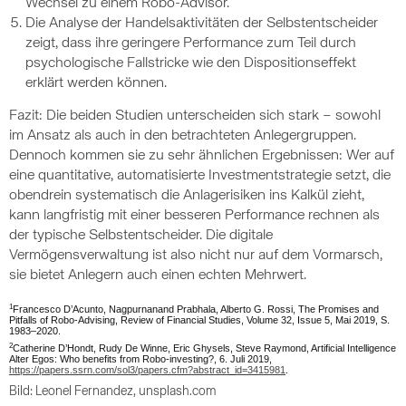
Wechsel zu einem Robo-Advisor.
Die Analyse der Handelsaktivitäten der Selbstentscheider
zeigt, dass ihre geringere Performance zum Teil durch
psychologische Fallstricke wie den Dispositionseffekt
erklärt werden können.
Fazit: Die beiden Studien unterscheiden sich stark – sowohl
im Ansatz als auch in den betrachteten Anlegergruppen.
Dennoch kommen sie zu sehr ähnlichen Ergebnissen: Wer auf
eine quantitative, automatisierte Investmentstrategie setzt, die
obendrein systematisch die Anlagerisiken ins Kalkül zieht,
kann langfristig mit einer besseren Performance rechnen als
der typische Selbstentscheider. Die digitale
Vermögensverwaltung ist also nicht nur auf dem Vormarsch,
sie bietet Anlegern auch einen echten Mehrwert.
1
Francesco D’Acunto, Nagpurnanand Prabhala, Alberto G. Rossi, The Promises and
Pitfalls of Robo-Advising, Review of Financial Studies, Volume 32, Issue 5, Mai 2019, S.
1983–2020.
2
Catherine D’Hondt, Rudy De Winne, Eric Ghysels, Steve Raymond, Artificial Intelligence
Alter Egos: Who benefits from Robo-investing?, 6. Juli 2019,
https://papers.ssrn.com/sol3/papers.cfm?abstract_id=3415981
.
Bild: Leonel Fernandez, unsplash.com