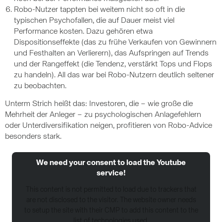
Robo-Nutzer tappten bei weitem nicht so oft in die
typischen Psychofallen, die auf Dauer meist viel
Performance kosten. Dazu gehören etwa
Dispositionseffekte (das zu frühe Verkaufen von Gewinnern
und Festhalten an Verlierern), das Aufspringen auf Trends
und der Rangeffekt (die Tendenz, verstärkt Tops und Flops
zu handeln). All das war bei Robo-Nutzern deutlich seltener
zu beobachten.
Unterm Strich heißt das: Investoren, die – wie große die
Mehrheit der Anleger – zu psychologischen Anlagefehlern
oder Unterdiversifikation neigen, profitieren von Robo-Advice
besonders stark.
We need your consent to load the Youtube
service!
This content is not permitted to load due to trackers that
are not disclosed to the visitor. The website owner needs
to setup the site with their CMP to add this content to the
list of technologies used.