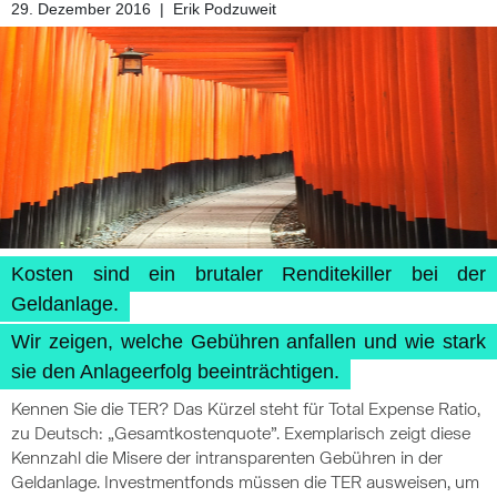
29. Dezember 2016
|
Erik Podzuweit
Kosten sind ein brutaler Renditekiller bei der
Geldanlage.
Wir zeigen, welche Gebühren anfallen und wie stark
sie den Anlageerfolg beeinträchtigen.
Kennen Sie die TER? Das Kürzel steht für Total Expense Ratio,
zu Deutsch: „Gesamtkostenquote”. Exemplarisch zeigt diese
Kennzahl die Misere der intransparenten Gebühren in der
Geldanlage. Investmentfonds müssen die TER ausweisen, um