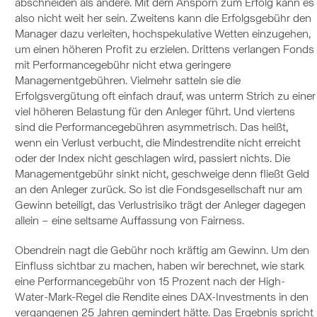
abschneiden als andere. Mit dem Ansporn zum Erfolg kann es
also nicht weit her sein. Zweitens kann die Erfolgsgebühr den
Manager dazu verleiten, hochspekulative Wetten einzugehen,
um einen höheren Profit zu erzielen. Drittens verlangen Fonds
mit Performancegebühr nicht etwa geringere
Managementgebühren. Vielmehr satteln sie die
Erfolgsvergütung oft einfach drauf, was unterm Strich zu einer
viel höheren Belastung für den Anleger führt. Und viertens
sind die Performancegebühren asymmetrisch. Das heißt,
wenn ein Verlust verbucht, die Mindestrendite nicht erreicht
oder der Index nicht geschlagen wird, passiert nichts. Die
Managementgebühr sinkt nicht, geschweige denn fließt Geld
an den Anleger zurück. So ist die Fondsgesellschaft nur am
Gewinn beteiligt, das Verlustrisiko trägt der Anleger dagegen
allein – eine seltsame Auffassung von Fairness.
Obendrein nagt die Gebühr noch kräftig am Gewinn. Um den
Einfluss sichtbar zu machen, haben wir berechnet, wie stark
eine Performancegebühr von 15 Prozent nach der High-
Water-Mark-Regel die Rendite eines DAX-Investments in den
vergangenen 25 Jahren gemindert hätte. Das Ergebnis spricht