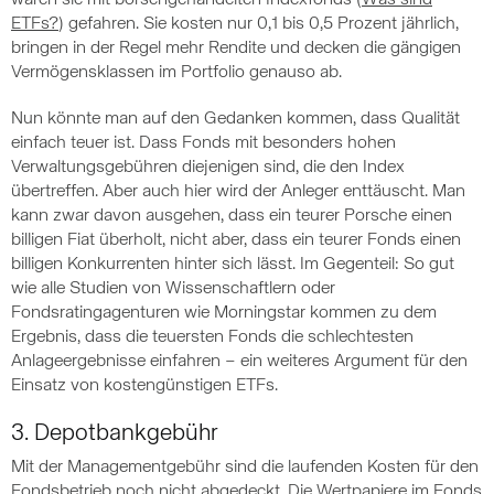
wären sie mit börsengehandelten Indexfonds (
Was sind
ETFs?
) gefahren. Sie kosten nur 0,1 bis 0,5 Prozent jährlich,
bringen in der Regel mehr Rendite und decken die gängigen
Vermögensklassen im Portfolio genauso ab.
Nun könnte man auf den Gedanken kommen, dass Qualität
einfach teuer ist. Dass Fonds mit besonders hohen
Verwaltungsgebühren diejenigen sind, die den Index
übertreffen. Aber auch hier wird der Anleger enttäuscht. Man
kann zwar davon ausgehen, dass ein teurer Porsche einen
billigen Fiat überholt, nicht aber, dass ein teurer Fonds einen
billigen Konkurrenten hinter sich lässt. Im Gegenteil: So gut
wie alle Studien von Wissenschaftlern oder
Fondsratingagenturen wie Morningstar kommen zu dem
Ergebnis, dass die teuersten Fonds die schlechtesten
Anlageergebnisse einfahren – ein weiteres Argument für den
Einsatz von kostengünstigen ETFs.
3. Depotbankgebühr
Mit der Managementgebühr sind die laufenden Kosten für den
Fondsbetrieb noch nicht abgedeckt. Die Wertpapiere im Fonds