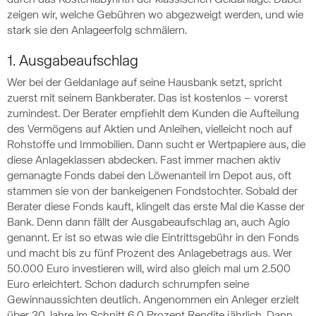
durch das Kostenlabyrinth der klassischen Geldanlage. Dabei
zeigen wir, welche Gebühren wo abgezweigt werden, und wie
stark sie den Anlageerfolg schmälern.
1. Ausgabeaufschlag
Wer bei der Geldanlage auf seine Hausbank setzt, spricht
zuerst mit seinem Bankberater. Das ist kostenlos – vorerst
zumindest. Der Berater empfiehlt dem Kunden die Aufteilung
des Vermögens auf Aktien und Anleihen, vielleicht noch auf
Rohstoffe und Immobilien. Dann sucht er Wertpapiere aus, die
diese Anlageklassen abdecken. Fast immer machen aktiv
gemanagte Fonds dabei den Löwenanteil im Depot aus, oft
stammen sie von der bankeigenen Fondstochter. Sobald der
Berater diese Fonds kauft, klingelt das erste Mal die Kasse der
Bank. Denn dann fällt der Ausgabeaufschlag an, auch Agio
genannt. Er ist so etwas wie die Eintrittsgebühr in den Fonds
und macht bis zu fünf Prozent des Anlagebetrags aus. Wer
50.000 Euro investieren will, wird also gleich mal um 2.500
Euro erleichtert. Schon dadurch schrumpfen seine
Gewinnaussichten deutlich. Angenommen ein Anleger erzielt