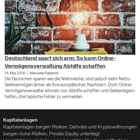
Deutschland spart sich arm: So kann Online-
G
Vermögensverwaltung Abhilfe schaffen
11
La
|
14. Mai 2016
Manuela Rabener
da
Die Deutschen sparen wie die Weltmeister, sind jedoch beim Netto-
An
Geldvermögen ärmer als ihre europäischen Nachbarn. Doch Online-
ko
Vermögensverwalter können nun Abhilfe schaffen und Geldanlegern
helfen, drei typische Fehler zu vermeiden.
Kapitalanlagen
Kapitalanlagen bergen Risiken. Derivate und Kryptowährungen
bergen hohe Risiken. Private Equity unterliegt