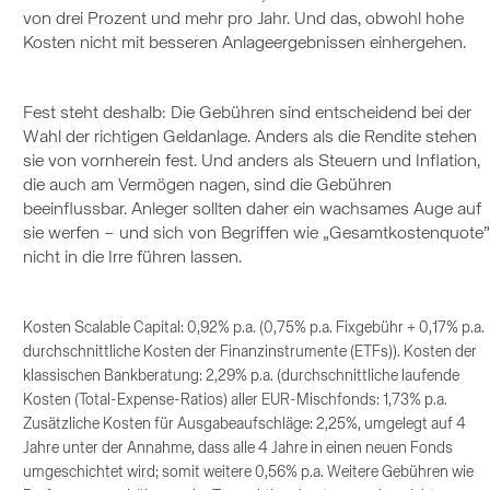
von drei Prozent und mehr pro Jahr. Und das, obwohl hohe
Kosten nicht mit besseren Anlageergebnissen einhergehen.
Fest steht deshalb: Die Gebühren sind entscheidend bei der
Wahl der richtigen Geldanlage. Anders als die Rendite stehen
sie von vornherein fest. Und anders als Steuern und Inflation,
die auch am Vermögen nagen, sind die Gebühren
beeinflussbar. Anleger sollten daher ein wachsames Auge auf
sie werfen – und sich von Begriffen wie „Gesamtkostenquote”
nicht in die Irre führen lassen.
Kosten Scalable Capital: 0,92% p.a. (0,75% p.a. Fixgebühr + 0,17% p.a.
durchschnittliche Kosten der Finanzinstrumente (ETFs)). Kosten der
klassischen Bankberatung: 2,29% p.a. (durchschnittliche laufende
Kosten (Total-Expense-Ratios) aller EUR-Mischfonds: 1,73% p.a.
Zusätzliche Kosten für Ausgabeaufschläge: 2,25%, umgelegt auf 4
Jahre unter der Annahme, dass alle 4 Jahre in einen neuen Fonds
umgeschichtet wird; somit weitere 0,56% p.a. Weitere Gebühren wie