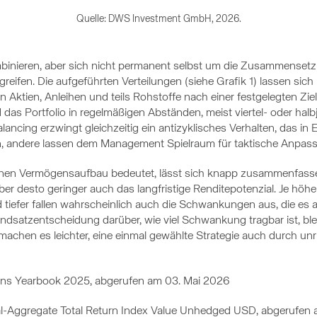
Quelle: DWS Investment GmbH, 2026.
binieren, aber sich nicht permanent selbst um die Zusammense
ifen. Die aufgeführten Verteilungen (siehe Grafik 1) lassen sich
n Aktien, Anleihen und teils Rohstoffe nach einer festgelegten Zi
as Portfolio in regelmäßigen Abständen, meist viertel- oder halbj
ncing erzwingt gleichzeitig ein antizyklisches Verhalten, das in 
n, andere lassen dem Management Spielraum für taktische Anpass
nen Vermögensaufbau bedeutet, lässt sich knapp zusammenfassen: 
aber desto geringer auch das langfristige Renditepotenzial. Je höher
tiefer fallen wahrscheinlich auch die Schwankungen aus, die es a
ndsatzentscheidung darüber, wie viel Schwankung tragbar ist, blei
e machen es leichter, eine einmal gewählte Strategie auch durch 
rns Yearbook 2025, abgerufen am 03. Mai 2026
-Aggregate Total Return Index Value Unhedged USD, abgerufen 