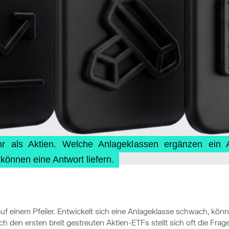
hr als Aktien. Welche Anlageklassen ergänzen ein 
önnen eine Antwort liefern.
r auf einem Pfeiler. Entwickelt sich eine Anlageklasse schwach, k
Nach den ersten breit gestreuten Aktien-ETFs stellt sich oft die Fra