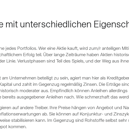
e mit unterschiedlichen Eigensc
 jedes Portfolios. Wer eine Aktie kauft, wird zum/r anteiligen M
haftlichem Erfolg teil. Über lange Zeiträume haben Aktien histori
rader Linie. Verlustphasen sind Teil des Spiels, und der Weg aus 
t am Unternehmen beteiligt zu sein, agiert man hier als Kreditgeb
t Kapital und zahlt im Gegenzug regelmäßig Zinsen. Die Erträge sind
historisch moderater aus. Empfindlich können Anleihen allerdings
se bereits ausgegebener Anleihen nach. Wie schmerzhaft das werd
gieren auf andere Treiber. Ihre Preise hängen von Angebot und Na
nflationserwartungen ab. Sie können auf Konjunktur- und Zinszykl
weise stabilisieren kann. Im Gegenzug sind Rohstoffe selbst sehr
Depot kommen.