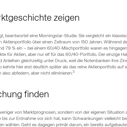
ktgeschichte zeigen
ngt, beantwortet eine Morningstar-Studie. Sie vergleicht ein klas
n Aktienportfolio über einen Zeitraum von 150 Jahren. Während de
nd 79 % ein – bei einem 60/40-Mischportfolio waren es hingegen
te für Aktien, aber nur elf für das 60/40-Portfolio. Der einzige 
 Anleihen gleichzeitig unter Druck, weil die Notenbanken ihre Zin
 kehrte hier erst deutlich später als das reine Aktienportfolio au
3
so abfedern, aber nicht eliminieren.
chung finden
 weniger von Marktprognosen, sondern von der eigenen Situation a
bis zur Entnahme vor sich hat, kann Schwankungen vielleicht bes
tien wählen. Geht es dagegen primär darum, ein bereits aufgebaut