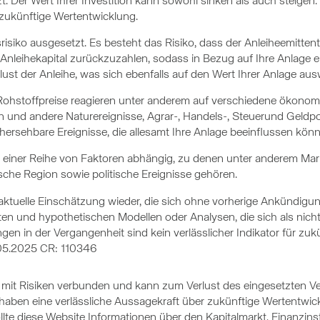
t. Der Wert Ihrer Investition kann sowohl sinken als auch steigen.
e zukünftige Wertentwicklung.
isiko ausgesetzt. Es besteht das Risiko, dass der Anleiheemittent 
Anleihekapital zurückzuzahlen, sodass in Bezug auf Ihre Anlage ei
ust der Anleihe, was sich ebenfalls auf den Wert Ihrer Anlage aus
. Rohstoffpreise reagieren unter anderem auf verschiedene ökono
nd andere Naturereignisse, Agrar-, Handels-, Steuerund Geldpoli
rsehbare Ereignisse, die allesamt Ihre Anlage beeinflussen könn
on einer Reihe von Faktoren abhängig, zu denen unter anderem Mar
sche Region sowie politische Ereignisse gehören.
ktuelle Einschätzung wieder, die sich ohne vorherige Ankündigu
 und hypothetischen Modellen oder Analysen, die sich als nicht 
en in der Vergangenheit sind kein verlässlicher Indikator für zuk
05.2025 CR: 110346
st mit Risiken verbunden und kann zum Verlust des eingesetzten
ben eine verlässliche Aussagekraft über zukünftige Wertentwickl
lte diese Website Informationen über den Kapitalmarkt, Finanzins