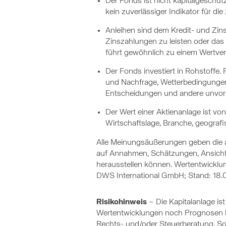
Der Fonds ist nicht kapitalgeschütz
kein zuverlässiger Indikator für di
Anleihen sind dem Kredit- und Zinsr
Zinszahlungen zu leisten oder das 
führt gewöhnlich zu einem Wertverl
Der Fonds investiert in Rohstoffe
und Nachfrage, Wetterbedingungen u
Entscheidungen und andere unvorhe
Der Wert einer Aktienanlage ist v
Wirtschaftslage, Branche, geografi
Alle Meinungsäußerungen geben die a
auf Annahmen, Schätzungen, Ansichten
herausstellen können. Wertentwicklung
DWS International GmbH; Stand: 18.
Risikohinweis
– Die Kapitalanlage i
Wertentwicklungen noch Prognosen ha
Rechts- und/oder Steuerberatung. Sol