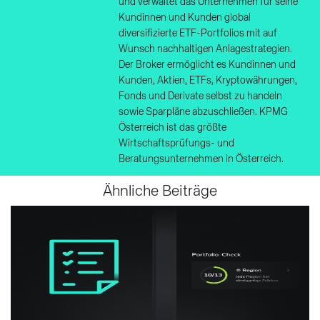
und verwaltet das Unternehmen für seine
Kundinnen und Kunden global
diversifizierte ETF-Portfolios mit auf
Wunsch nachhaltigen Anlagestrategien.
Der Broker ermöglicht es Kundinnen und
Kunden, Aktien, ETFs, Kryptowährungen,
Fonds und Derivate selbst zu handeln
sowie Sparpläne abzuschließen. KPMG
Österreich ist das größte
Wirtschaftsprüfungs- und
Beratungsunternehmen in Österreich.
Ähnliche Beiträge