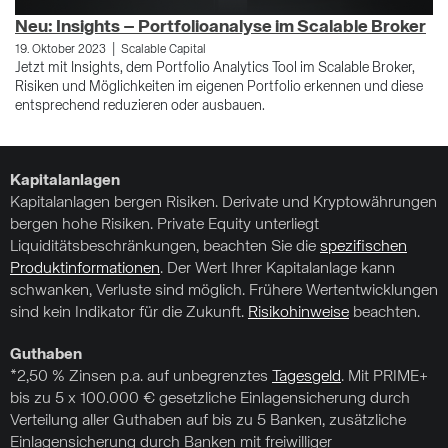
Neu: Insights – Portfolioanalyse im Scalable Broker
N
|
19. Oktober 2023
Scalable Capital
29
Jetzt mit Insights, dem Portfolio Analytics Tool im Scalable Broker,
Je
Risiken und Möglichkeiten im eigenen Portfolio erkennen und diese
Gr
entsprechend reduzieren oder ausbauen.
Kapitalanlagen
Kapitalanlagen bergen Risiken. Derivate und Kryptowährungen
bergen hohe Risiken. Private Equity unterliegt
Liquiditätsbeschränkungen, beachten Sie die
spezifischen
Produktinformationen
. Der Wert Ihrer Kapitalanlage kann
schwanken, Verluste sind möglich. Frühere Wertentwicklungen
sind kein Indikator für die Zukunft.
Risikohinweise
beachten.
Guthaben
*2,50 % Zinsen p.a. auf unbegrenztes
Tagesgeld
. Mit PRIME+
bis zu 5 x 100.000 € gesetzliche Einlagensicherung durch
Verteilung aller Guthaben auf bis zu 5 Banken, zusätzliche
Einlagensicherung durch Banken mit freiwilliger