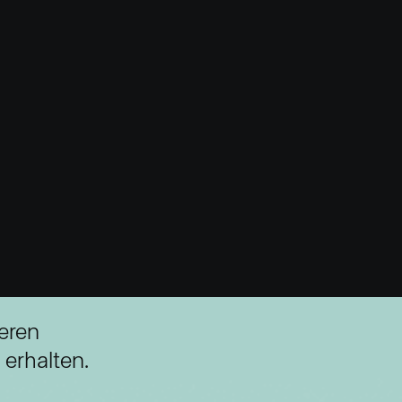
eren
 erhalten.