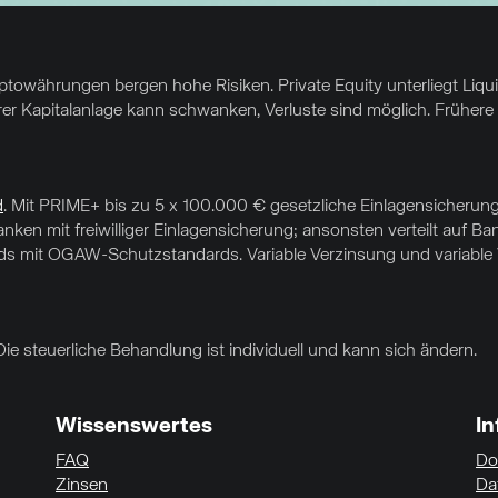
yptowährungen bergen hohe Risiken. Private Equity unterliegt Liq
hrer Kapitalanlage kann schwanken, Verluste sind möglich. Frühere 
d
. Mit PRIME+ bis zu 5 x 100.000 € gesetzliche Einlagensicherung
ken mit freiwilliger Einlagensicherung; ansonsten verteilt auf Ba
s mit OGAW-Schutzstandards. Variable Verzinsung und variable Ve
Die steuerliche Behandlung ist individuell und kann sich ändern.
Wissenswertes
I
FAQ
Do
Zinsen
Da