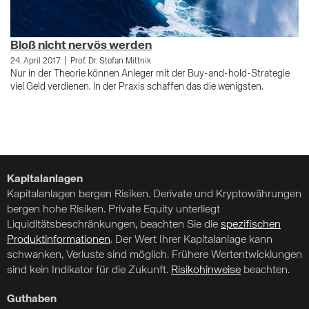
Bloß nicht nervös werden
E
|
24. April 2017
Prof. Dr. Stefan Mittnik
9.
Nur in der Theorie können Anleger mit der Buy-and-hold-Strategie
Al
viel Geld verdienen. In der Praxis schaffen das die wenigsten.
In
Bo
de
be
Kapitalanlagen
Kapitalanlagen bergen Risiken. Derivate und Kryptowährungen
bergen hohe Risiken. Private Equity unterliegt
Liquiditätsbeschränkungen, beachten Sie die
spezifischen
Produktinformationen
. Der Wert Ihrer Kapitalanlage kann
schwanken, Verluste sind möglich. Frühere Wertentwicklungen
sind kein Indikator für die Zukunft.
Risikohinweise
beachten.
Guthaben