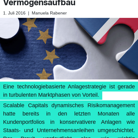
Vermögensaufbau
1. Juli 2016
|
Manuela Rabener
Eine technologiebasierte Anlagestrategie ist gerade
in turbulenten Marktphasen von Vorteil.
Scalable Capitals dynamisches Risikomanagement
hatte bereits in den letzten Monaten alle
Kundenportfolios in konservativere Anlagen wie
Staats- und Unternehmensanleihen umgeschichtet.