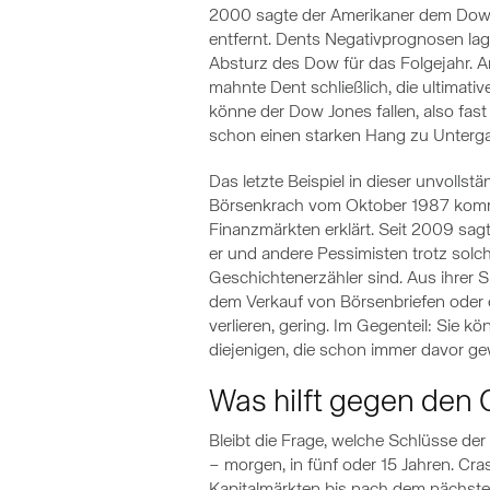
2000 sagte der Amerikaner dem Dow J
entfernt. Dents Negativprognosen lag
Absturz des Dow für das Folgejahr. 
mahnte Dent schließlich, die ultima
könne der Dow Jones fallen, also fas
schon einen starken Hang zu Unterg
Das letzte Beispiel in dieser unvollst
Börsenkrach vom Oktober 1987 kommen
Finanzmärkten erklärt. Seit 2009 sag
er und andere Pessimisten trotz solc
Geschichtenerzähler sind. Aus ihrer 
dem Verkauf von Börsenbriefen oder 
verlieren, gering. Im Gegenteil: Sie
diejenigen, die schon immer davor g
Was hilft gegen den 
Bleibt die Frage, welche Schlüsse de
– morgen, in fünf oder 15 Jahren. Cra
Kapitalmärkten bis nach dem nächsten