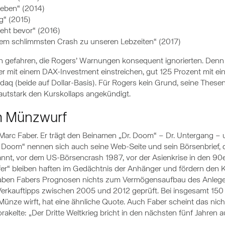
Leben“ (2014)
ig“ (2015)
eht bevor“ (2016)
dem schlimmsten Crash zu unseren Lebzeiten“ (2017)
n gefahren, die Rogers’ Warnungen konsequent ignorierten. Denn s
er mit einem DAX-Investment einstreichen, gut 125 Prozent mit e
aq (beide auf Dollar-Basis). Für Rogers kein Grund, seine Thesen 
autstark den Kurskollaps angekündigt.
im Münzwurf
 Marc Faber. Er trägt den Beinamen „Dr. Doom“ – Dr. Untergang – u
oom“ nennen sich auch seine Web-Seite und sein Börsenbrief, d
ekannt, vor dem US-Börsencrash 1987, vor der Asienkrise in den 
fer“ bleiben haften im Gedächtnis der Anhänger und fördern den K
 haben Fabers Prognosen nichts zum Vermögensaufbau des Anleg
erkauftipps zwischen 2005 und 2012 geprüft. Bei insgesamt 150
e Münze wirft, hat eine ähnliche Quote. Auch Faber scheint das ni
akelte: „Der Dritte Weltkrieg bricht in den nächsten fünf Jahren a