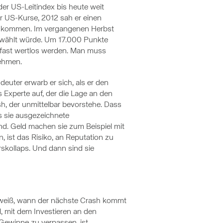
r US-Leitindex bis heute weit
er US-Kurse, 2012 sah er einen
es kommen. Im vergangenen Herbst
ewählt würde. Um 17.000 Punkte
n fast wertlos werden. Man muss
ehmen.
deuter erwarb er sich, als er den
Experte auf, der die Lage an den
h, der unmittelbar bevorstehe. Dass
s sie ausgezeichnete
nd. Geld machen sie zum Beispiel mit
ist das Risiko, an Reputation zu
skollaps. Und dann sind sie
d weiß, wann der nächste Crash kommt
l, mit dem Investieren an den
 Gewinne zu verpassen, ist