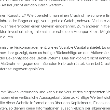
-Artikel
„Nicht auf den Bären warten“
).
en Kurssturz? Wie übersteht man einen Crash ohne schwere fina
re oder länger anlegt, verringert die Gefahr, schwere Verluste z
hn-Jahres-Perioden einen Gewinn eingefahren. Zum anderen hilft e
ten investiert, steigt niemals nur nahe dem Hochpunkt ein. Mögli
io durch.
amische Risikomanagement
, wie es Scalable Capital anbietet. Es s
nen Jahr gezeigt, dass es heftige Rückschläge an den Aktienmärk
er Bekanntgabe des Brexit-Votums. Das funktioniert nicht immer, k
hen Maßnahmen gegen den nächsten Einbruch rüstet, kann bei Cra
Unterhaltungswert genießen.
st mit Risiken verbunden und kann zum Verlust des eingesetzten
ben eine verlässliche Aussagekraft über zukünftige Wertentwickl
lte diese Website Informationen über den Kapitalmarkt, Finanzins
lten, so dienen diese Informationen ausschließlich der allgemei