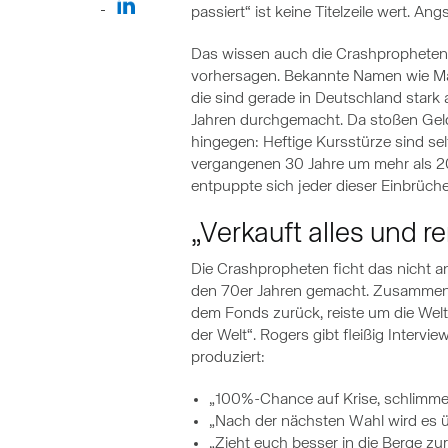
passiert“ ist keine Titelzeile wert. Ang
Das wissen auch die Crashpropheten
vorhersagen. Bekannte Namen wie Marc
die sind gerade in Deutschland star
Jahren durchgemacht. Da stoßen Geld
hingegen: Heftige Kursstürze sind sel
vergangenen 30 Jahre um mehr als 20 
entpuppte sich jeder dieser Einbrüche
„Verkauft alles und 
Die Crashpropheten ficht das nicht an
den 70er Jahren gemacht. Zusammen 
dem Fonds zurück, reiste um die Welt 
der Welt“. Rogers gibt fleißig Intervi
produziert:
„100%-Chance auf Krise, schlimmer
„Nach der nächsten Wahl wird es ü
„Zieht euch besser in die Berge zu