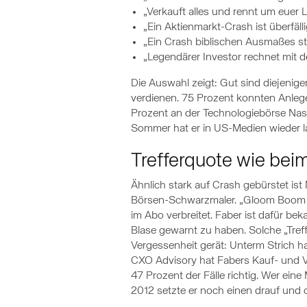
„Verkauft alles und rennt um euer 
„Ein Aktienmarkt-Crash ist überfäll
„Ein Crash biblischen Ausmaßes st
„Legendärer Investor rechnet mit 
Die Auswahl zeigt: Gut sind diejenige
verdienen. 75 Prozent konnten Anleg
Prozent an der Technologiebörse Nasd
Sommer hat er in US-Medien wieder l
Trefferquote wie be
Ähnlich stark auf Crash gebürstet ist
Börsen-Schwarzmaler. „Gloom Boom D
im Abo verbreitet. Faber ist dafür b
Blase gewarnt zu haben. Solche „Tref
Vergessenheit gerät: Unterm Strich
CXO Advisory hat Fabers Kauf- und V
47 Prozent der Fälle richtig. Wer ein
2012 setzte er noch einen drauf und or