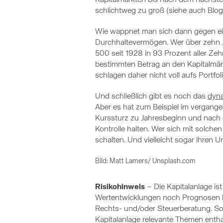
schlichtweg zu groß (siehe auch Blog
Wie wappnet man sich dann gegen ein
Durchhaltevermögen. Wer über zehn Jah
500 seit 1928 in 93 Prozent aller Ze
bestimmten Betrag an den Kapitalmärk
schlagen daher nicht voll aufs Portfol
Und schließlich gibt es noch das
dyn
Aber es hat zum Beispiel im vergange
Kurssturz zu Jahresbeginn und nach d
Kontrolle halten. Wer sich mit solc
schalten. Und vielleicht sogar ihren 
Bild: Matt Lamers/ Unsplash.com
Risikohinweis
– Die Kapitalanlage i
Wertentwicklungen noch Prognosen ha
Rechts- und/oder Steuerberatung. Sol
Kapitalanlage relevante Themen entha