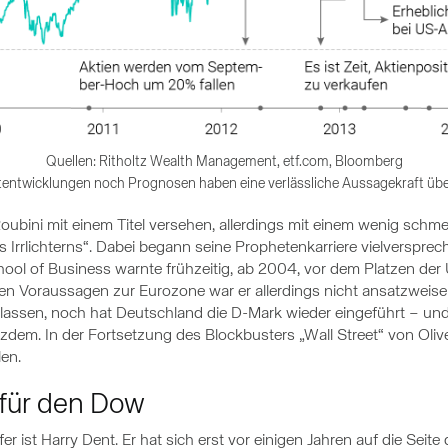
Quellen: Ritholtz Wealth Management, etf.com, Bloomberg
entwicklungen noch Prognosen haben eine verlässliche Aussagekraft übe
ubini mit einem Titel versehen, allerdings mit einem wenig schme
rrlichterns“. Dabei begann seine Prophetenkarriere vielversprec
ool of Business warnte frühzeitig, ab 2004, vor dem Platzen der
en Voraussagen zur Eurozone war er allerdings nicht ansatzweise 
ssen, noch hat Deutschland die D-Mark wieder eingeführt – und 
tzdem. In der Fortsetzung des Blockbusters „Wall Street“ von Olive
en.
 für den Dow
er ist Harry Dent. Er hat sich erst vor einigen Jahren auf die Seit