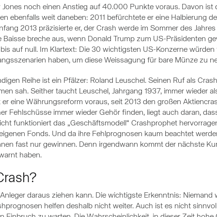
ones noch einen Anstieg auf 40.000 Punkte voraus. Davon ist de
en ebenfalls weit daneben: 2011 befürchtete er eine Halbierung d
Anfang 2013 präzisierte er, der Crash werde im Sommer des Jahr
tive Baisse breche aus, wenn Donald Trump zum US-Präsidenten g
t bis auf null. Im Klartext: Die 30 wichtigsten US-Konzerne würde
angsszenarien haben, um diese Weissagung für bare Münze zu n
ändigen Reihe ist ein Pfälzer: Roland Leuschel. Seinen Ruf als Crash
 sah. Seither taucht Leuschel, Jahrgang 1937, immer wieder als 
t er eine Währungsreform voraus, seit 2013 den großen Aktiencras
her Fehlschüsse immer wieder Gehör finden, liegt auch daran, das
Sicht funktioniert das „Geschäftsmodell“ Crashprophet hervorrage
eigenen Fonds. Und da ihre Fehlprognosen kaum beachtet werden, 
 können fast nur gewinnen. Denn irgendwann kommt der nächste Kur
ewarnt haben.
Crash?
r Anleger daraus ziehen kann. Die wichtigste Erkenntnis: Nieman
shprognosen helfen deshalb nicht weiter. Auch ist es nicht sinnvol
 Einbruch zu warten. Die Wahrscheinlichkeit, in dieser Zeit hohe