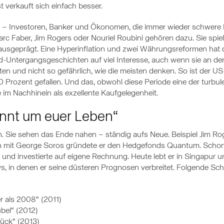
st verkauft sich einfach besser.
 – Investoren, Banker und Ökonomen, die immer wieder schwere 
 Faber, Jim Rogers oder Nouriel Roubini gehören dazu. Sie spie
k ausgeprägt. Eine Hyperinflation und zwei Währungsreformen hat
-Untergangsgeschichten auf viel Interesse, auch wenn sie an der
ten und nicht so gefährlich, wie die meisten denken. So ist der U
Prozent gefallen. Und das, obwohl diese Periode eine der turbu
 im Nachhinein als exzellente Kaufgelegenheit.
rennt um euer Leben“
. Sie sehen das Ende nahen – ständig aufs Neue. Beispiel Jim Rog
mit George Soros gründete er den Hedgefonds Quantum. Schon 
und investierte auf eigene Rechnung. Heute lebt er in Singapur un
ews, in denen er seine düsteren Prognosen verbreitet. Folgende Sch
 als 2008“ (2011)
bel“ (2012)
rück“ (2013)