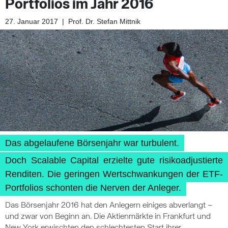
Portfolios im Jahr 2016
27. Januar 2017
|
Prof. Dr. Stefan Mittnik
Das abgelaufene Börsenjahr war turbulent.
Doch Scalable Capital erzielte gute risikoadjustierte
Renditen. Die geringen Wertschwankungen der ETF-
Portfolios schonten die Nerven der Anleger.
Das Börsenjahr 2016 hat den Anlegern einiges abverlangt –
und zwar von Beginn an. Die Aktienmärkte in Frankfurt und