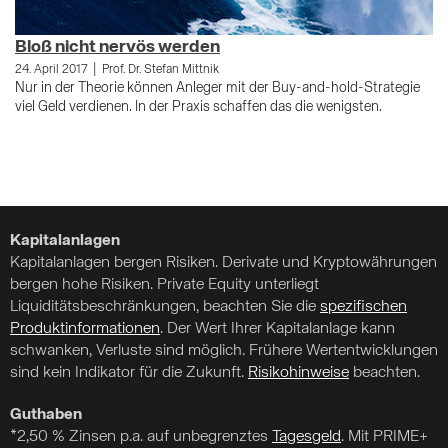
Bloß nicht nervös werden
E
|
24. April 2017
Prof. Dr. Stefan Mittnik
9.
Nur in der Theorie können Anleger mit der Buy-and-hold-Strategie
Al
viel Geld verdienen. In der Praxis schaffen das die wenigsten.
In
Bo
de
be
Kapitalanlagen
Kapitalanlagen bergen Risiken. Derivate und Kryptowährungen
bergen hohe Risiken. Private Equity unterliegt
Liquiditätsbeschränkungen, beachten Sie die
spezifischen
Produktinformationen
. Der Wert Ihrer Kapitalanlage kann
schwanken, Verluste sind möglich. Frühere Wertentwicklungen
sind kein Indikator für die Zukunft.
Risikohinweise
beachten.
Guthaben
*2,50 % Zinsen p.a. auf unbegrenztes
Tagesgeld
. Mit PRIME+