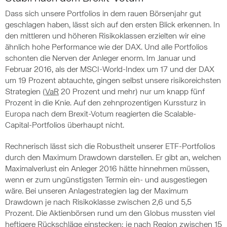
Dass sich unsere Portfolios in dem rauen Börsenjahr gut
geschlagen haben, lässt sich auf den ersten Blick erkennen. In
den mittleren und höheren Risikoklassen erzielten wir eine
ähnlich hohe Performance wie der DAX. Und alle Portfolios
schonten die Nerven der Anleger enorm. Im Januar und
Februar 2016, als der MSCI-World-Index um 17 und der DAX
um 19 Prozent abtauchte, gingen selbst unsere risikoreichsten
Strategien (
VaR
20 Prozent und mehr) nur um knapp fünf
Prozent in die Knie. Auf den zehnprozentigen Kurssturz in
Europa nach dem Brexit-Votum reagierten die Scalable-
Capital-Portfolios überhaupt nicht.
Rechnerisch lässt sich die Robustheit unserer ETF-Portfolios
durch den Maximum Drawdown darstellen. Er gibt an, welchen
Maximalverlust ein Anleger 2016 hätte hinnehmen müssen,
wenn er zum ungünstigsten Termin ein- und ausgestiegen
wäre. Bei unseren Anlagestrategien lag der Maximum
Drawdown je nach Risikoklasse zwischen 2,6 und 5,5
Prozent. Die Aktienbörsen rund um den Globus mussten viel
heftigere Rückschläge einstecken: je nach Region zwischen 15