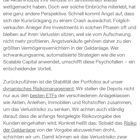
die Aktienindizes ihre Verluste im Jahresverlauf wieder
wettgemacht haben. Doch wer solche Einbrüche miterlebt, hat
eine ganz andere Perspektive. Schnell kommt Angst auf, dass
sich der Kursrückgang zu einem Crash auswächst. Folglich
verkaufen Anleger ihre Investments in solchen Phasen oft und
bleiben auf ihren Verlusten sitzen, weil sie vom Aufschwung
nicht mehr profitieren. Angstverkäufe gehören daher zu den
größten Vermögensvernichtern in der Geldanlage. Wer
schwankungsarme, automatisierte Strategien wie die von
Scalable Capital anwendet, umschifft diese Psychofallen – ein
entscheidender Vorteil.
Zurückzuführen ist die Stabilität der Portfolios auf unser
dynamisches Risikomanagement
. Wir stellen die Depots nicht
nur aus den
besten ETFs
der verschiedenen Anlageklassen
wie Aktien, Anleihen, Immobilien und Rohstoffen zusammen,
um das Verlustrisiko zu senken. Wir achten auch ständig
darauf, dass die anfangs festgelegte Risikovorgabe des
Kunden eingehalten wird. Konkret heißt das: Sobald das
Risiko
der Geldanlage
von der Vorgabe abzuweichen droht,
schichten wir um. Damit können wir das Verlustrisiko zwar