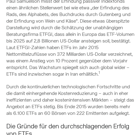
Paul Samuelson misst der Erfindung passiver Indexfonds
einen ähnlichen Stellenwert bei wie etwa „der Erfindung des
Rads, des Alphabets, des Buchdrucks durch Gutenberg und
der Erfindung von Wein und Käse“. Diese etwas überspitzte
Darstellung wird durch die Schätzung der unabhängigen
Beratungsfirma ETFGI, dass allein in Europa das ETF-Volumen
bis 2025 auf 2,8 Billionen US-Dollar ansteigen soll, bestätigt.
Laut ETFGI-Zahlen haben ETFs im Jahr 2015
Nettomittelzuflüsse von 372 Milliarden US-Dollar verzeichnet,
was einem Anstieg von 10 Prozent gegenüber dem Vorjahr
entspricht. Das Wachstum spiegelt sich auch global wider –
1
ETFs sind inzwischen sogar in Iran erhältlich.
Durch die kontinuierlichen technologischen Fortschritte und
die damit einhergehende Kostenreduzierung – auch in eher
ineffizienten und daher kostenintensiven Märkten – steigt das
Angebot an ETFs stetig. Bis Ende 2015 wurden bereits mehr
als 6.100 ETFs an 60 Börsen von 222 Emittenten aufgelegt.
Die Gründe für den durchschlagenden Erfolg
von ETFs