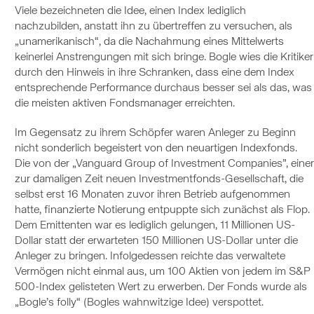
Viele bezeichneten die Idee, einen Index lediglich
nachzubilden, anstatt ihn zu übertreffen zu versuchen, als
„unamerikanisch“, da die Nachahmung eines Mittelwerts
keinerlei Anstrengungen mit sich bringe. Bogle wies die Kritiker
durch den Hinweis in ihre Schranken, dass eine dem Index
entsprechende Performance durchaus besser sei als das, was
die meisten aktiven Fondsmanager erreichten.
Im Gegensatz zu ihrem Schöpfer waren Anleger zu Beginn
nicht sonderlich begeistert von den neuartigen Indexfonds.
Die von der „Vanguard Group of Investment Companies”, einer
zur damaligen Zeit neuen Investmentfonds-Gesellschaft, die
selbst erst 16 Monaten zuvor ihren Betrieb aufgenommen
hatte, finanzierte Notierung entpuppte sich zunächst als Flop.
Dem Emittenten war es lediglich gelungen, 11 Millionen US-
Dollar statt der erwarteten 150 Millionen US-Dollar unter die
Anleger zu bringen. Infolgedessen reichte das verwaltete
Vermögen nicht einmal aus, um 100 Aktien von jedem im S&P
500-Index gelisteten Wert zu erwerben. Der Fonds wurde als
„Bogle’s folly“ (Bogles wahnwitzige Idee) verspottet.