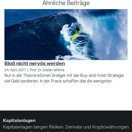
Ähnliche Beiträge
Bloß nicht nervös werden
E
|
24. April 2017
Prof. Dr. Stefan Mittnik
9.
Nur in der Theorie können Anleger mit der Buy-and-hold-Strategie
Al
viel Geld verdienen. In der Praxis schaffen das die wenigsten.
In
Bo
de
be
Kapitalanlagen
Kapitalanlagen bergen Risiken. Derivate und Kryptowährungen