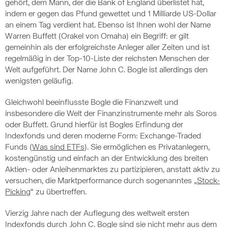
gehört, dem Mann, der die Bank of England überlistet hat,
indem er gegen das Pfund gewettet und 1 Milliarde US-Dollar
an einem Tag verdient hat. Ebenso ist Ihnen wohl der Name
Warren Buffett (Orakel von Omaha) ein Begriff: er gilt
gemeinhin als der erfolgreichste Anleger aller Zeiten und ist
regelmäßig in der Top-10-Liste der reichsten Menschen der
Welt aufgeführt. Der Name John C. Bogle ist allerdings den
wenigsten geläufig.
Gleichwohl beeinflusste Bogle die Finanzwelt und
insbesondere die Welt der Finanzinstrumente mehr als Soros
oder Buffett. Grund hierfür ist Bogles Erfindung der
Indexfonds und deren moderne Form: Exchange-Traded
Funds (
Was sind ETFs
). Sie ermöglichen es Privatanlegern,
kostengünstig und einfach an der Entwicklung des breiten
Aktien- oder Anleihenmarktes zu partizipieren, anstatt aktiv zu
versuchen, die Marktperformance durch sogenanntes „
Stock-
Picking
“ zu übertreffen.
Vierzig Jahre nach der Auflegung des weltweit ersten
Indexfonds durch John C. Bogle sind sie nicht mehr aus dem