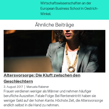
Wirtschaftswissenschaften an der
European Business School in Oestrich-
Winkel.
Ähnliche Beiträge
Altersvorsorge: Die Kluft zwischen den
D
Geschlechtern
3. 
We
|
3. August 2017
Manuela Rabener
Fi
Frauen verdienen weniger als Männer und nehmen häufiger
wi
berufliche Auszeiten. Fatale Folge: Bei Renteneintritt haben sie
weniger Geld auf der hohen Kante. Höchste Zeit, die Altersvorsorge
endlich selbst in die Hand zu nehmen.