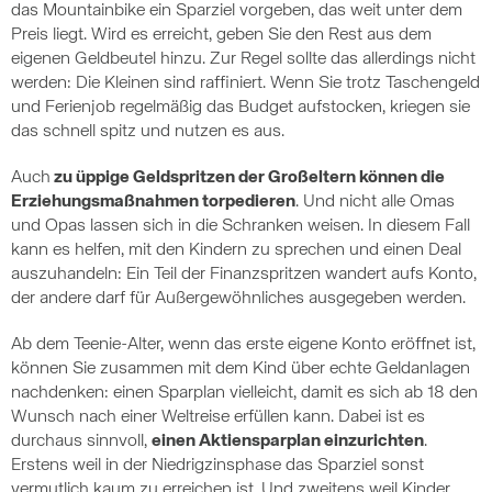
das Mountainbike ein Sparziel vorgeben, das weit unter dem
Preis liegt. Wird es erreicht, geben Sie den Rest aus dem
eigenen Geldbeutel hinzu. Zur Regel sollte das allerdings nicht
werden: Die Kleinen sind raffiniert. Wenn Sie trotz Taschengeld
und Ferienjob regelmäßig das Budget aufstocken, kriegen sie
das schnell spitz und nutzen es aus.
Auch
zu üppige Geldspritzen der Großeltern können die
Erziehungsmaßnahmen torpedieren
. Und nicht alle Omas
und Opas lassen sich in die Schranken weisen. In diesem Fall
kann es helfen, mit den Kindern zu sprechen und einen Deal
auszuhandeln: Ein Teil der Finanzspritzen wandert aufs Konto,
der andere darf für Außergewöhnliches ausgegeben werden.
Ab dem Teenie-Alter, wenn das erste eigene Konto eröffnet ist,
können Sie zusammen mit dem Kind über echte Geldanlagen
nachdenken: einen Sparplan vielleicht, damit es sich ab 18 den
Wunsch nach einer Weltreise erfüllen kann. Dabei ist es
durchaus sinnvoll,
einen Aktiensparplan einzurichten
.
Erstens weil in der Niedrigzinsphase das Sparziel sonst
vermutlich kaum zu erreichen ist. Und zweitens weil Kinder