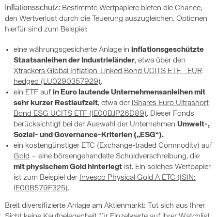
Inflationsschutz:
Bestimmte Wertpapiere bieten die Chance,
den Wertverlust durch die Teuerung auszugleichen. Optionen
hierfür sind zum Beispiel:
eine währungsgesicherte Anlage in
inflationsgeschützte
Staatsanleihen der Industrieländer
, etwa über den
Xtrackers Global Inflation-Linked Bond UCITS ETF - EUR
hedged (LU0290357929)
.
ein ETF auf
in Euro lautende Unternehmensanleihen mit
sehr kurzer Restlaufzeit
, etwa der
iShares Euro Ultrashort
Bond ESG UCITS ETF (IE00BJP26D89)
. Dieser Fonds
berücksichtigt bei der Auswahl der Unternehmen
Umwelt-,
Sozial- und Governance-Kriterien („ESG“).
ein kostengünstiger ETC (Exchange-traded Commodity) auf
Gold
– eine börsengehandelte Schuldverschreibung, die
mit physischem Gold hinterlegt
ist. Ein solches Wertpapier
ist zum Beispiel der
Invesco Physical Gold A ETC (ISIN:
IE00B579F325)
.
Breit diversifizierte Anlage am Aktienmarkt: Tut sich aus Ihrer
Sicht keine Kaufgelegenheit für Einzelwerte auf ihrer Watchlist