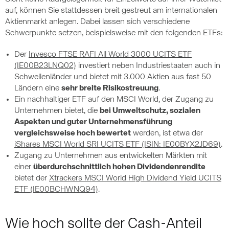
auf, können Sie stattdessen breit gestreut am internationalen
Aktienmarkt anlegen. Dabei lassen sich verschiedene
Schwerpunkte setzen, beispielsweise mit den folgenden ETFs:
Der
Invesco FTSE RAFI All World 3000 UCITS ETF
(IE00B23LNQ02)
investiert neben Industriestaaten auch in
Schwellenländer und bietet mit 3.000 Aktien aus fast 50
Ländern eine
sehr breite Risikostreuung
.
Ein nachhaltiger ETF auf den MSCI World, der Zugang zu
Unternehmen bietet, die
bei Umweltschutz, sozialen
Aspekten und guter Unternehmensführung
vergleichsweise hoch bewertet
werden, ist etwa der
iShares MSCI World SRI UCITS ETF (ISIN: IE00BYX2JD69)
.
Zugang zu Unternehmen aus entwickelten Märkten mit
einer
überdurchschnittlich hohen Dividendenrendite
bietet der
Xtrackers MSCI World High Dividend Yield UCITS
ETF (IE00BCHWNQ94)
.
Wie hoch sollte der Cash-Anteil